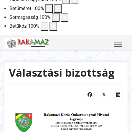
Betűméret
100
%
Sormagasság
100
%
Betűköz
100
%
Választási bizottság