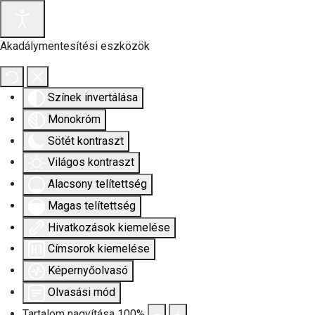
Akadálymentesítési eszközök
Színek invertálása
Monokróm
Sötét kontraszt
Világos kontraszt
Alacsony telítettség
Magas telítettség
Hivatkozások kiemelése
Címsorok kiemelése
Képernyőolvasó
Olvasási mód
Tartalom nagyítása
100
%