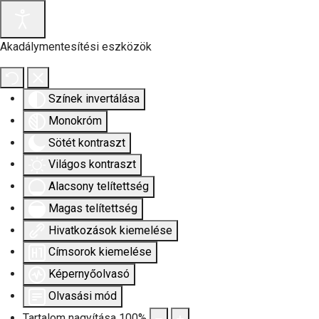
Akadálymentesítési eszközök
Színek invertálása
Monokróm
Sötét kontraszt
Világos kontraszt
Alacsony telítettség
Magas telítettség
Hivatkozások kiemelése
Címsorok kiemelése
Képernyőolvasó
Olvasási mód
Tartalom nagyítása
100
%