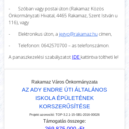
-
Szóban vagy postai úton (Rakamaz Közös
Önkormányzati Hivatal, 4465 Rakamaz, Szent István u
116), vagy
-
Elektronikus úton, a
jegyo@rakamaz.hu
címen,
-
Telefonon: 0642570700 – as telefonszámon.
A panaszkezelési szabályzatot
IDE
kattintva töltheti le!
Rakamaz Város Önkormányzata
AZ ADY ENDRE ÚTI ÁLTALÁNOS
ISKOLA ÉPÜLETÉNEK
KORSZERŰSÍTÉSE
Projekt azonosító:
TOP-3.2.1-15-SB1-2016-00026
Támogatás összege:
269.875.000.-Ft