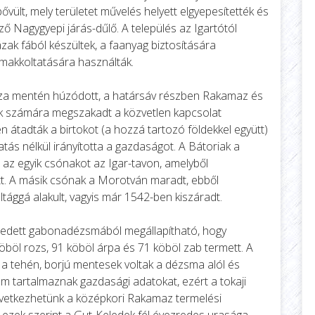
vült, mely területet művelés helyett elgyepesítették és
ező Nagygyepi járás-dűlő. A település az Igartótól
zak fából készültek, a faanyag biztosítására
k makkoltatására használták.
 Tisza mentén húzódott, a határsáv részben Rakamaz és
iak számára megszakadt a közvetlen kapcsolat
 átadták a birtokot (a hozzá tartozó földekkel együtt)
tás nélkül irányította a gazdaságot. A Bátoriak a
 az egyik csónakot az Igar-tavon, amelyből
t. A másik csónak a Morotván maradt, ebből
ltággá alakult, vagyis már 1542-ben kiszáradt.
zedett gabonadézsmából megállapítható, hogy
öl rozs, 91 köböl árpa és 71 köböl zab termett. A
a tehén, borjú mentesek voltak a dézsma alól és
m tartalmaznak gazdasági adatokat, ezért a tokaji
vetkezhetünk a középkori Rakamaz termelési
 ezek szerint a Gut-Keledek fél évezredes urasága