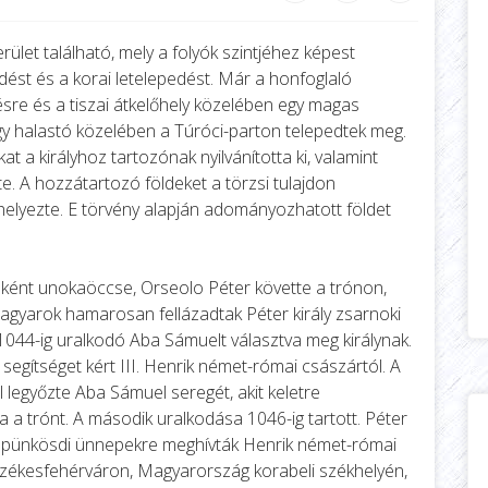
let található, mely a folyók szintjéhez képest
dést és a korai letelepedést. Már a honfoglaló
ésre és a tiszai átkelőhely közelében egy magas
y halastó közelében a Túróci-parton telepedtek meg.
t a királyhoz tartozónak nyilvánította ki, valamint
te. A hozzátartozó földeket a törzsi tulajdon
helyezte. E törvény alapján adományozhatott földet
aként unokaöccse, Orseolo Péter követte a trónon,
magyarok hamarosan fellázadtak Péter király zsarnoki
 1044-ig uralkodó Aba Sámuelt választva meg királynak.
egítséget kért III. Henrik német-római császártól. A
legyőzte Aba Sámuel seregét, akit keletre
a a trónt. A második uralkodása 1046-ig tartott. Péter
 a pünkösdi ünnepekre meghívták Henrik német-római
Székesfehérváron, Magyarország korabeli székhelyén,