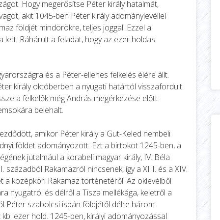
got. Hogy megerősítse Péter király hatalmát,
ot, akit 1045-ben Péter király adománylevéllel
 földjét mindörökre, teljes joggal. Ezzel a
ett. Ráhárult a feladat, hogy az ezer holdas
országra és a Péter-ellenes felkelés élére állt.
ter király októberben a nyugati határtól visszafordult
ssze a felkelők még András megérkezése előtt
emsokára belehalt.
zdődött, amikor Péter király a Gut-Keled nembeli
yi földet adományozott. Ezt a birtokot 1245-ben, a
gének jutalmául a korabeli magyar király, IV. Béla
 századból Rakamazról nincsenek, így a XIII. és a XIV.
t a középkori Rakamaz történetéről. Az oklevélből
 nyugatról és délről a Tisza mellékága, keletről a
l Péter szabolcsi ispán földjétől délre három
t kb. ezer hold. 1245-ben, királyi adományozással