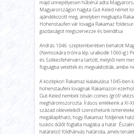
majd ünnepélyesen hűbérül adta Magyarorszá
Magyarországon hagyta Gut-Keled német lovag
ajándékozott meg, amelyben megkapta Rakamaz
Hohenstaufen vár lovagja Rakamaz földesura l
gazdaságot megszervezze és beindítsa.
András 1046. szeptemberében behatolt Magyar
(Nemsokára trónra lép; uralkodik 1060-ig.) Pé
és Székesfehérvárra tartott, melytől nem me
fogságba vetették és megvakították, amibe n
A középkori Rakamaz kialakulása 1045-ben ke
hohenstaufeni lovagnak Rakamazon ezerholdn
Gut-Keled nembeli István comes /gróf/ vitézsé
megháromszorozta. Írásos emlékeink a XI-XII.
század okleveleiből szerezhetünk ismereteke
megállapítható, hogy Rakamaz földjének határa
tuskós dűlőt foglalta magába a határ. Északró
határjelző földhányás határolja, amely terüle