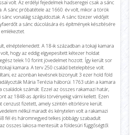
sai volt. Az erdélyi fejedelmek hadseregei csak a sánc
a. A sánc próbatétele az 1660. év volt, mikor a török
sánc vonaláig száguldoztak. A sánc tízezer védőjét
ölgyfaerdőt a sánc dúcolására és építmények készítésére
 emlékeztet.
, elnéptelenedett. A 18-ik században a tokaji kamara
olt, hogy az eddig elgyepesített kétezer holdat
ész telek 10 forint jövedelmet hozott. Így került sor
okaji kamara. A terv 250 család betelepítése volt.
ítani, ez azonban kevésnek bizonyult 3 ezer hold föld
adályozták Mária Terézia háborúi. 1763 után a kamara
 a családok számát. Ezzel az összes rakamazi határ,
nt az 1848-as áprilisi törvényekig várni kellett. Ezen
cenzust fizetett, amely szintén eltörlésre került.
edelem nélkül maradt és kénytelen volt a rakamazi
8 fél és háromnegyed telkes jobbágy szabadult
maz összes lakosa mentesült a földesúri függőségtől.