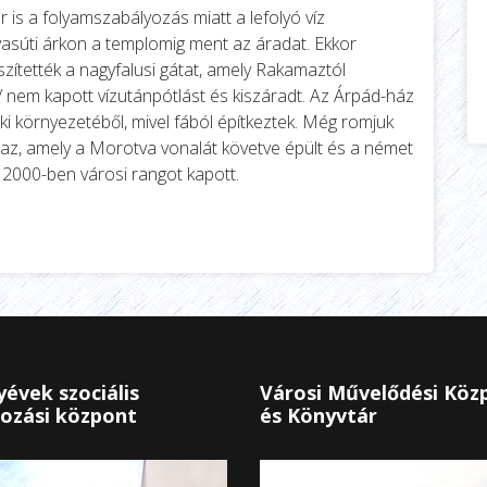
r is a folyamszabályozás miatt a lefolyó víz
súti árkon a templomig ment az áradat. Ekkor
észítették a nagyfalusi gátat, amely Rakamaztól
ó/ nem kapott vízutánpótlást és kiszáradt. Az Árpád-ház
i környezetéből, mivel fából építkeztek. Még romjuk
az, amely a Morotva vonalát követve épült és a német
 2000-ben városi rangot kapott.
us hó
évek szociális
Városi Művelődési Köz
ozási központ
és Könyvtár