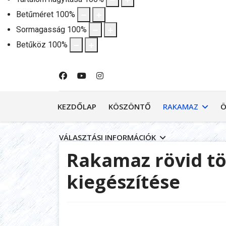
Betűméret
100
%
Sormagasság
100
%
Betűköz
100
%
KEZDŐLAP
KÖSZÖNTŐ
RAKAMAZ
Ö
VÁLASZTÁSI INFORMÁCIÓK
Rakamaz rövid t
kiegészítése