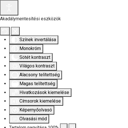
Akadálymentesítési eszközök
Színek invertálása
Monokróm
Sötét kontraszt
Világos kontraszt
Alacsony telítettség
Magas telítettség
Hivatkozások kiemelése
Címsorok kiemelése
Képernyőolvasó
Olvasási mód
Tartalom nagyítása
100
%