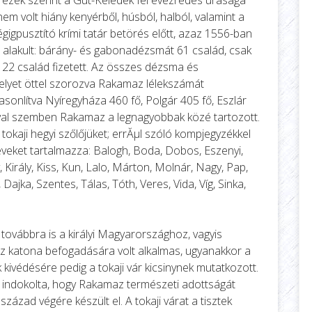
em volt hiány kenyérből, húsból, halból, valamint a
 végigpusztító krími tatár betörés előtt, azaz 1556-ban
lakult: bárány- és gabonadézsmát 61 család, csak
22 család fizetett. Az összes dézsma és
elyet öttel szorozva Rakamaz lélekszámát
sonlítva Nyíregyháza 460 fő, Polgár 405 fő, Eszlár
ával szemben Rakamaz a legnagyobbak közé tartozott.
tokaji hegyi szőlőjüket; errĂµl szóló kompjegyzékkel
veket tartalmazza: Balogh, Boda, Dobos, Eszenyi,
 Király, Kiss, Kun, Lalo, Márton, Molnár, Nagy, Pap,
 Dajka, Szentes, Tálas, Tóth, Veres, Vida, Víg, Sinka,
továbbra is a királyi Magyarországhoz, vagyis
záz katona befogadására volt alkalmas, ugyanakkor a
kivédésére pedig a tokaji vár kicsinynek mutatkozott.
indokolta, hogy Rakamaz természeti adottságát
század végére készült el. A tokaji várat a tisztek