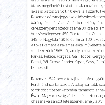
biztos megélhetést nyitott a rakamaziaknak, n
lakás is biztosítva volt. 10 évvel a Tiszántúlt
Rakamaz dézsmajegyzéke a következőképen a
báránydézsmát 7 család és kereszténypénzt 
kereszténypénz fizetők száma 90 család, am
hozzávetőlegesen 450 főre tehetjük. Összeha
345 fő, Nagyfalu 130 fő és Tímár 130 lakos
A tokaji kamara a rakamaziakkal műveltette a 
rendelkezünk 1565-ből, amely a következő ne
Farkas, Fekete, Forgács, Gál, Hódos, Gergely,
Pataki, Pál, Orosz. Sándor, Sípos, Sass, Guthi,
Dienes, stb.
Rakamaz 1542-ben a tokaji kamarával együtt 
Ferdinándhoz tartozott. A tokaji vár több s
török több tízezer katonával támadott, ennek 
Észak-Magyarország védelme és biztonsága 
kihasználva sáncot létesítsenek, amely a XVI. 