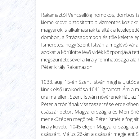
Rakamaztól Vencsellőig homokos, dombos terü
kiemelkedve biztosította a vízmentes közleke
magyarok is alkalmasnak találták a leteleped
dombon, a Strázsadombon és tőle keletre eg
Ismeretes, hogy Szent István a meglévő váraka
azokat a körülötte lévő vidék központjává tet
megszüntetésével a király fennhatósága alá 
Péter király Rakamazon.
1038. aug. 15-én Szent István meghalt, utód
kinek első uralkodása 1041-ig tartott. Ám a 
uralma ellen, Szent István nővérének fiát, az
Péter a trónjának visszaszerzése érdekében s
császár betört Magyarországra és Ménfőnél 
menekültében megöltek. Péter ismét elfoglalt
király követei 1045 elején Magyarországra,
császárt. Május 26-án a császár megjelent 