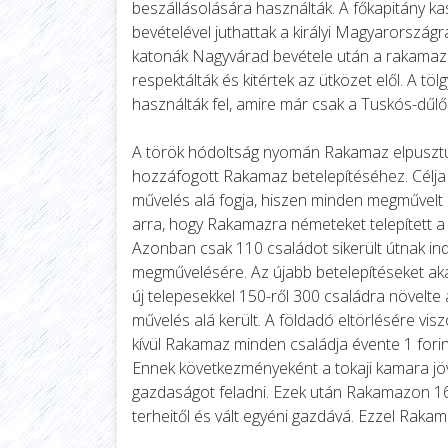
beszállásolására használták. A főkapitány kas
bevételével juthattak a királyi Magyarországr
katonák Nagyvárad bevétele után a rakamazi 
respektálták és kitértek az ütközet elől. A t
használták fel, amire már csak a Tuskós-dűlő
A török hódoltság nyomán Rakamaz elpusztult
hozzáfogott Rakamaz betelepítéséhez. Célja v
művelés alá fogja, hiszen minden megművelt eg
arra, hogy Rakamazra németeket telepített a t
Azonban csak 110 családot sikerült útnak ind
megművelésére. Az újabb betelepítéseket ak
új telepesekkel 150-ről 300 családra növelte
művelés alá került. A földadó eltörlésére viszo
kívül Rakamaz minden családja évente 1 forint 
Ennek következményeként a tokaji kamara jöv
gazdaságot feladni. Ezek után Rakamazon 16
terheitől és vált egyéni gazdává. Ezzel Raka