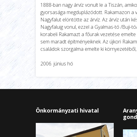
1888-ban nagy árvíz vonult le a Tiszán, amiko
gyorsasága megduplázódott. Rakamazon a va
Nagyfalut elöntötte az árvíz. Az árvíz után k
Nagyfaluig vonul, ezzel a Gyalmas-tó /Buji-t
korabeli Rakamazt a főurak vezetése emelte k
sem maradt építményeiknek. Az újkori Rakam
családok szorgalma emelte ki környezetéből,
2006. júni
Önkormányzati hivatal
Arany
gond