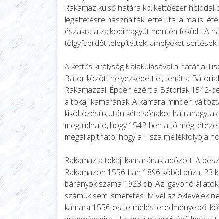
Rakamaz külső határa kb. kettőezer holddal bő
legeltetésre használták, erre utal a ma is lét
északra a zalkodi nagyút mentén feküdt. A há
tölgyfaerdőt telepítettek, amelyeket sertése
A kettős királyság kialakulásával a határ a
Bátor között helyezkedett el, tehát a Bátor
Rakamazzal. Éppen ezért a Bátoriak 1542-ben
a tokaji kamarának. A kamara minden változta
kiköltözésük után két csónakot hátrahagytak:
megtudható, hogy 1542-ben a tó még létezet
megállapítható, hogy a Tisza mellékfolyója ho
Rakamaz a tokaji kamarának adózott. A bes
Rakamazon 1556-ban 1896 köböl búza, 23 köb
bárányok száma 1923 db. Az igavonó állatok 
számuk sem ismeretes. Mivel az oklevelek ne
kamara 1556-os termelési eredményeiből kö
eredményeire. Hasonló mennyiségű lehetett,